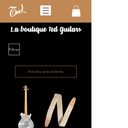
La boutique
Ted
Guitars
Filtrer
Articles précédents