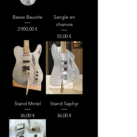
Basse Bauxite
Sangle en
chanvre
Prix
2 900,00 €
Prix
55,00 €
Stand Motel
Stand Saphyr
Prix
Prix
36,00 €
36,00 €