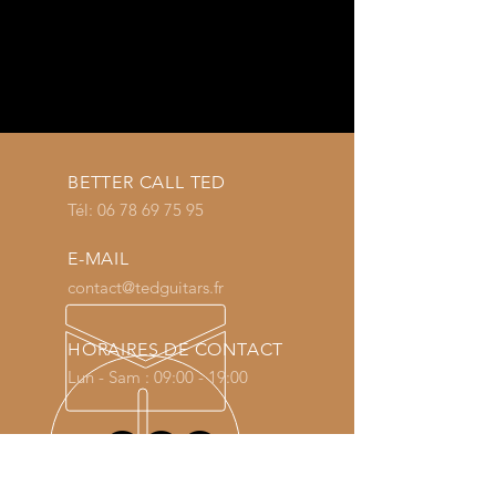
BETTER CALL TED
Tél:
06 78 69 75 95
E-MAIL
contact@tedguitars.fr
HORAIRES DE CONTACT
Lun - Sam : 09:00 - 19:00