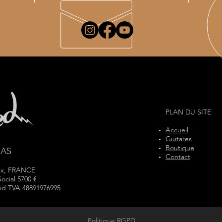
PLAN DU SITE
Accueil
Guitares
Boutique
SAS
Contact
ux, FRANCE
Social 5700 €
id TVA 48891976995
Politique RGPD