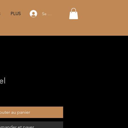
B
PLUS
Se connecter
el
outer au panier
mander et payer