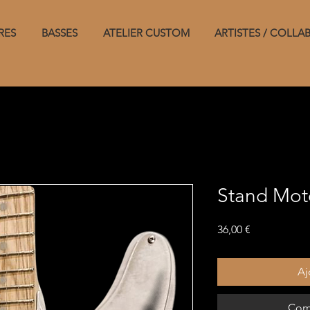
RES
BASSES
ATELIER CUSTOM
ARTISTES / COLLA
Stand Mot
Prix
36,00 €
Aj
Com