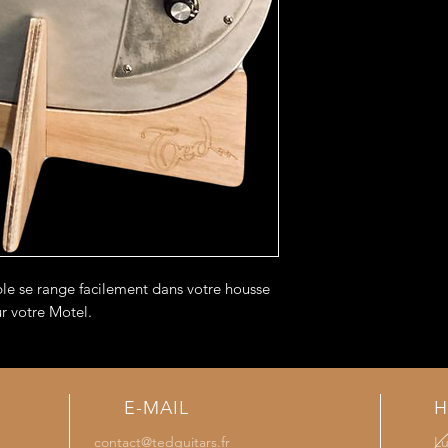
le se range facilement dans votre housse
ur votre Motel.
E-MAIL
H
contact@tedguitars.fr
Lu