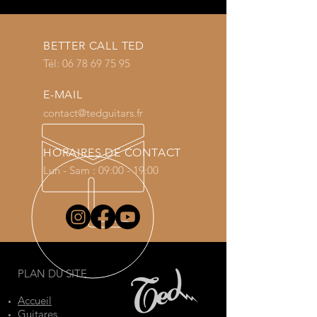
BETTER CALL TED
Tél:
06 78 69 75 95
E-MAIL
contact@tedguitars.fr
HORAIRES DE CONTACT
Lun - Sam : 09:00 - 19:00
PLAN DU SITE
Accueil
Guitares