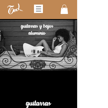
guitarras y bajos
aluminio
guitarras