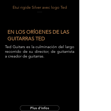
Etui rigide Silver avec logo Ted
Etui rigide noir avec l
EN LOS ORÍGENES DE LAS
GUITARRAS TED
Ted Guitars es la culminación del largo
recorrido de su director, de guitarrista
a creador de guitarras.
Plus d'infos