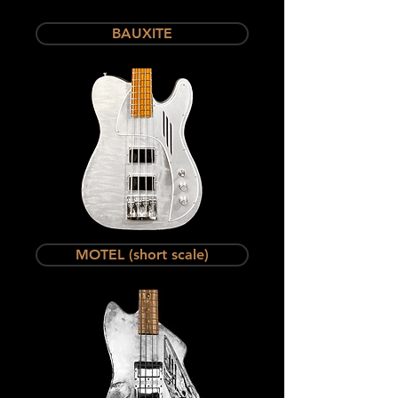
BAUXITE
MOTEL (short scale)