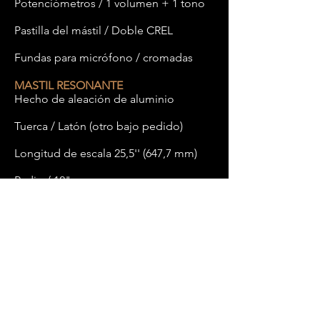
Potenciómetros / 1 volumen + 1 tono
Pastilla del mástil / Doble CREL
Fundas para micrófono / cromadas
MASTIL RESONANTE
Hecho de aleación de aluminio
Tuerca / Latón (otro bajo pedido)
Longitud de escala 25,5'' (647,7 mm)
Radio / 12"
Perfil / tipo MODERNO C
Trastes/rango medio
Número de trastes / 22