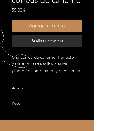
correas de cáñamo
Precio
55,00 €
Agregar al carrito
Realizar compra
Una correa de cáñamo. Perfecto
para tu guitarra folk y clásica.
¡También combina muy bien con la
bauxita!
Asunto
Cáñamo
Peso
800g