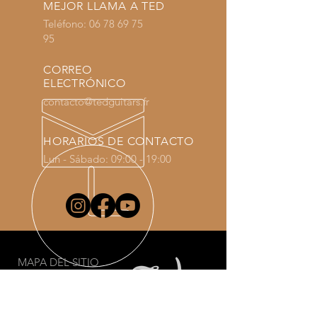
MEJOR LLAMA A TED
Teléfono:
06 78 69 75
95
CORREO
ELECTRÓNICO
contacto@tedguitars.fr
HORARIOS DE CONTACTO
Lun - Sábado: 09:00 - 19:00
MAPA DEL SITIO
Bienvenido
guitarras
Comercio
Contacto