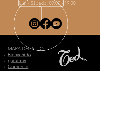
Lun - Sábado: 09:00 - 19:00
MAPA DEL SITIO
Bienvenido
guitarras
Comercio
Contacto
TED SAS
BURDEOS, Francia
Avisos legales
Política RGPD
Condiciones Generales de Venta