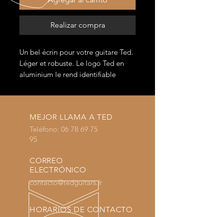
Realizar compra
Un bel écrin pour votre guitare Ted.
Léger et robuste. Le logo Ted en
aluminium le rend identifiable
immédiatement.
2 longueurs suivant votre instrument
MEJOR LLAMA A TED
:
Teléfono:
06 78 69 75
taile M pour Bauxite et Motel
95
taille L pour Saphyr et les basses
(sauf Corail)
CORREO
ELECTRÓNICO
Pas d'étui pour la Ted-K à ce jour
contacto@tedguitars.fr
HORARIOS DE CONTACTO