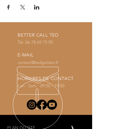
BETTER CALL TED
Tél:
06 78 69 75 95
E-MAIL
contact@tedguitars.fr
HORAIRES DE CONTACT
Lun - Sam : 09:00 - 19:00
PLAN DU SITE