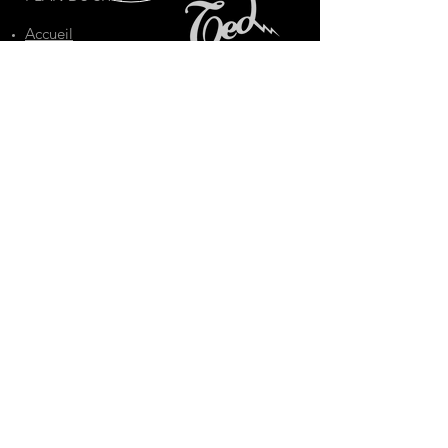
Accueil
Guitares
Boutique
Contact
TED SAS
Bordeaux,
FRANCE
Capital Social
5700 €
numéro id TVA
48891976995
Mentions légales
Politique RGPD
Conditions Générales de Ventes
© 2021 Ted Guitars -
Hervé Prat
Crédits photos : Karin