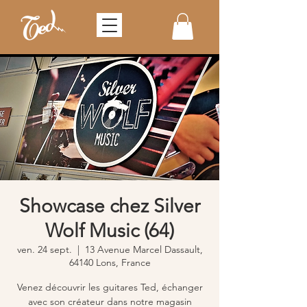
Showcase chez Silver
Wolf Music (64)
ven. 24 sept.
  |  
13 Avenue Marcel Dassault,
64140 Lons, France
Venez découvrir les guitares Ted, échanger
avec son créateur dans notre magasin