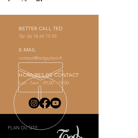
BETTER CALL TED
Tél:
06 78 69 75 95
E-MAIL
contact@tedguitars.fr
HORAIRES DE CONTACT
Lun - Sam : 09:00 - 19:00
PLAN DU SITE