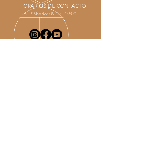
HORARIOS DE CONTACTO
Lun - Sábado: 09:00 - 19:00
MAPA DEL SITIO
Bienvenido
guitarras
Comercio
Contacto
TED SAS
BURDEOS, Francia
Avisos legales
Política RGPD
Condiciones Generales de Venta