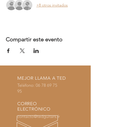
+8 otros invitados
Compartir este evento
MEJOR LLAMA A TED
Teléfono:
06 78 69 75
95
CORREO
ELECTRÓNICO
contacto@tedguitars.fr