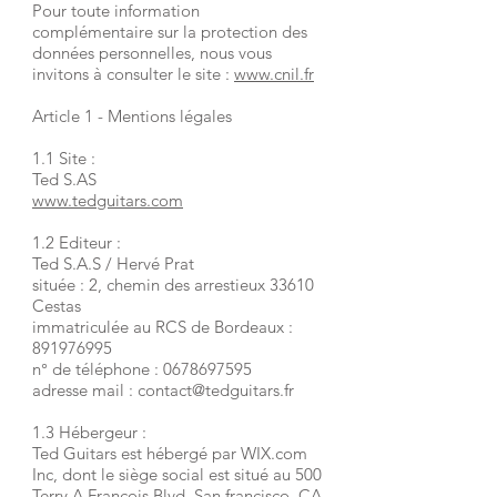
Pour toute information
complémentaire sur la protection des
données personnelles, nous vous
invitons à consulter le site :
www.cnil.fr
Article 1 - Mentions légales
1.1 Site :
Ted S.AS
www.tedguitars.com
1.2 Editeur :
Ted S.A.S / Hervé Prat
située : 2, chemin des arrestieux 33610
Cestas
immatriculée au RCS de Bordeaux :
891976995
n° de téléphone :
0678697595
adresse mail :
contact@tedguitars.fr
1.3 Hébergeur :
Ted Guitars est hébergé par WIX.com
Inc, dont le siège social est situé au 500
Terry A François Blvd, San francisco, CA