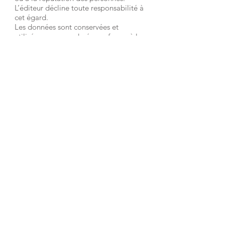
L’éditeur décline toute responsabilité à
cet égard.
Les données sont conservées et
utilisées pour une durée conforme à la
législation en vigueur.
Article 13 - Cookies
Qu’est-ce qu’un “cookie”?
Un “cookie” ou traceur est un fichier
électronique déposé sur un terminal
(ordinateur, tablette, smartphone…) et
lu par exemple lors de la consultation
d’un site internet, de la lecture d’un
courrier électronique, de l’installation
ou de l’utilisation d’un logiciel ou
d’une application mobile et ce, quel
que soit le type de terminal utilisé
(source:
www.cnil.fr/fr/cookies-traceurs-
que-dit-la-loi
)
En naviguant sur ce site, des “cookies”
émanant de la société responsable du